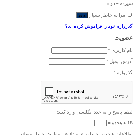
سیزده − دو =
مرا به خاطر بسپار
ورود
گذرواژه خود را فراموش کرده اید؟
عضویت
نام کاربری
*
آدرس ایمیل
*
گذرواژه
*
لطفا پاسخ را به عدد انگلیسی وارد کنید:
18 + هجده =
اطلاعات شخصی شما برای پردازش سفارش شما استفاده