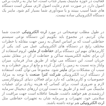
فعالیت در حوزه ماینینگ بسیار جذاب است، اما نیاز به رعایت برخی
اصول دارد. در صورت عدم رعایت اصول لازم، ممکن است دستگاه
‌های شما آسیب ببینند و یا سودآوری شما بسیار کم شود. ماینر یک
دستگاه الکترونیکی ساده نیست.
در طول مطلب توضیحاتی در مورد
ارت الکترونیکی
خدمت شما
بیان کردیم. در مجموع باید بگوییم این دستگاه نوعی سیستم
حفاظتی است که بر اساس اتصال به زمین جهت مقابله با خطرات
مختلف رایج در دستگاه های الکترونیکی عمل می کند. یکی از
کاربردهای مهم این دستگاه برای
حفاظت از ماینر
، لزوم استفاده از
آن برای تخلیه الکتریسیته ساکن و حفاظت از آن در مقابل نشتی
جریان است. این دستگاه می ‌تواند از طریق مدار فرمان، میزان
ولتاژ بدنه نسبت به زمین را کنترل کرده و مانع از بروز خطرات و به
سبب آن مشکلات برای
ماینر
شود. مجموعاً می توان گفت استفاده
از دستگاه ارت الکترونیکی
شرکت کنزا صنعت
با توجه به مزایا،
خصوصیات و کاربردهایی که دارد برای فعالان دنیای کریپتوکارنسی
لازم و ضروری است. برای کسانی که هزینه زیادی برای عملیات
ماینینگ می کنند و از طریق به دست آوردن ارزهای دیجیتال سرمایه
ارزشمندی هم خواهند داشت، طبیعتا عاقلانه است جهت مراقبت از
سلامتی خود، تجهیزات و سرمایه شان به تجهیزات حفاظتی مثل
ارت الکترونیکی
هم توجه داشته باشند.