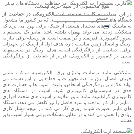
هیچ محصولی در سبد خرید نیست.
در این مطلب به
کاربرد سیستم ارت الکترونیکی در حفاظت از
جستجو
دستگاه های ماینر
پرداخته ایم.اکثر افرادی که در کشور ما مشغول
برای:
به ماینینگ ارزهای دیجیتال هستند، از شبکه برقی بهره می برند که
مشکلات زیادی می تواند بهمراه داشته باشد. ماینر یک سیستم یا
سرور کامپیوتری قدرتمند و گرانقیمت است. هر وسیله برقی نیاز به
ارتینگ و اتصال زمین مناسب دارد، هدف اول از ارتینگ در تجهیزات
برقی، حفاظت از برقگرفتگی است، هدف ارتینگ در سیستمهای
مبتنی بر کامپیوتر و الکترونیک، فراتر از حفاظت از برقگرفتگی
است.
مشکلاتی مانند نوسانات ولتاژی برق، الکتریسیته ساکن، نشتی
جریان، اتصال برق به بدنه تجهیزات و خطاهایی از این دست، می
تواند علاوه بر برقگرفتگی اشخاص، باعث آسیب ها و خسارت های
جدی در سیستمهای کامپیوتری شود. آسیب در دستگاه های
کامپیوتری گرانقمیت مانند ماینر علاوه بر آسیب های سخت افزاری
، ماینر را از کار انداخته و سود حاصل را نیز کاهش می دهد، دستگاه
های ماینر بصورت شبانه روزی کار می کنند در نتیجه فشار کاری
زیادی را تحمل می کنند و در مقابل مشکلات برقی بسیار آسیب پذیر
هستند.