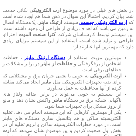
در بخش های قبلی در مورد موضوع
ارت الکترونیکی
نکاتی خدمت
شما بیان کردیم. احتمالاً این سوال در ذهن شما هم ایجاد شده است
که
ارت الکترونیکی
چیست.
سیستم
ارتینگ ماینر
، یک‌دستگاه اتصال
به زمین می باشد که اهداف زیادی از طراحی آن وجود داشته است.
این سیستم توسط کارشناسان شرکت
کنزا صنعت الموت
اختراع،
طراحی و تولید شده است. استفاده از این سیستم مزایای زیادی
دارد که مهمترین آنها عبارتند از:
مهمترین مزیت استفاده از
دستگاه ارتینگ ماینر
، حفاظت
اشخاص از برقگرفتگی و
حفاظت از ماینر
در برابر مشکلات و
خطاهای برقی است.
ارت الکترونیکی
به خوبی با نشتی جریان برق و مشکلاتی که
برای بدنه تجهیزات الکترونیکی مثل
ماینر
ایجاد می‌کند مقابله
کرده از آنها محافظت به عمل می‌آورد.
این سیستم به خوبی می‌تواند در برابر اضافه ولتاژ های
ناگهانی شبکه برق در دستگاه
ماینر
واکنش نشان دهد و مانع
از بروز مشکل برای تجهیزات شما شود.
یکی از مهمترین کارهایی که این سیستم انجام می دهد، تخلیه
الکتریسیته ساکن و هم پتانسیل سازی دستگاه های ماینر
است. در مورد خطرات الکتریسیته ساکن و لزوم تخلیه آن در
بخش اول صحبت کردیم و این موضوع نشان می‌دهد که
ارت