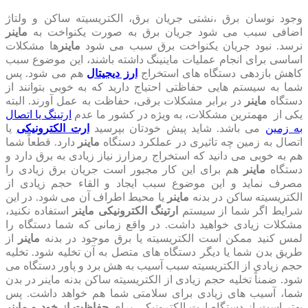
وجود نوسان برق ،نشتی جریان برق، الکتریسیته ساکن و ولتاژ
اضافی سبب می شود جریان برق به صورت یکنواخت به
ماینر
نرسد. نبود جریان یکنواخت برق سبب می شود
ماینر
ها مشکلات
اساسی برای انجام عملیات ماینینگ داشته باشند، این موضوع سبب
کاهش بازدهی دستگاه های استخراج
ارز دیجیتال
هم می شود. پس
شما به سیستم هایی حفاظتی احتیاج دارید که به خوبی بتوانند از
دستگاه‌
ماینر
در برابر مشکلات برقی، حفاظت به عمل آورند. البته
یکی از مهمترین مشکلات، به ویژه در کشور ما عدم
ارتینگ یا اتصال
به زمین
می باشد. شاید پیش خودتان بپرسید
ارت الکترونیکی
یا
اتصال به زمین چه تاثیری در عملکرد دستگاه
ماینر
دارد. قطعاً شما
هم به خوبی می دانید که استخراج رمزارز نیاز زیادی به برق دارد و
دستگاه
ماینر
هم برای این کار مجبور است جریان برق زیادی را
مصرف نماید و این موضوع سبب ایجاد و القاء حجم زیادی از
الکتریسیته ساکن در بدنه
ماینر
یا محیط اطراف آن می شود. در این
شرایط اگر شما از سیستم
ارتینگ الکترونیکی ماینر
استفاده نکنید،
مشکلات زیادی خواهید داشت. در واقع زمانی که شما دستگاه را
لمس کنید ممکن است الکتریسیته یا برق موجود در بدنه
ماینر
از
طریق بدن شما یا دیگر دستگاه ‌های متصل به آن تخلیه شود. تخلیه
حجم زیادی از الکتریسیته سبب آسیب به هش برد و پاور دستگاه می
شود. ضمناً تخلیه حجم زیادی از الکتریسیته ساکن بدنه ماینر در بدن
شما، آسیب های زیادی برای سلامتی شما هم خواهد داشت. پس
بهتر است از دستگاه ارت الکترونیکی برای
حفاظت از خود و ماینر