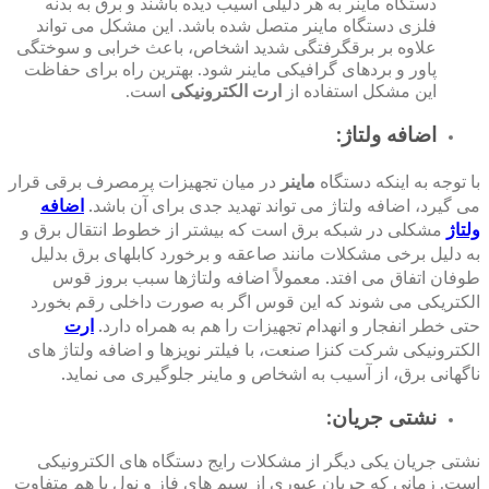
دستگاه ماینر به هر دلیلی آسیب دیده باشند و برق به بدنه
فلزی دستگاه ماینر متصل شده باشد. این مشکل می تواند
علاوه بر برقگرفتگی شدید اشخاص، باعث خرابی و سوختگی
پاور و بردهای گرافیکی ماینر شود. بهترین راه برای حفاظت
این مشکل استفاده از
ارت الکترونیکی
است.
اضافه ولتاژ:
ماینر
در میان تجهیزات پرمصرف برقی قرار
با توجه به اینکه دستگاه
می گیرد، اضافه ولتاژ می تواند تهدید جدی برای آن باشد.
اضافه
ولتاژ
مشکلی در شبکه برق است که بیشتر از خطوط انتقال برق و
به دلیل برخی مشکلات مانند صاعقه و برخورد کابلهای برق بدلیل
طوفان اتفاق می افتد. معمولاً اضافه ولتاژها سبب بروز قوس
الکتریکی می شوند که این قوس اگر به صورت داخلی رقم بخورد
حتی خطر انفجار و انهدام تجهیزات را هم به همراه دارد.
ارت
الکترونیکی شرکت کنزا صنعت، با فیلتر نویزها و اضافه ولتاژ های
ناگهانی برق، از آسیب به اشخاص و ماینر جلوگیری می نماید.
نشتی جریان:
نشتی جریان یکی دیگر از مشکلات رایج دستگاه های الکترونیکی
است. زمانی که جریان عبوری از سیم های فاز و نول با هم متفاوت