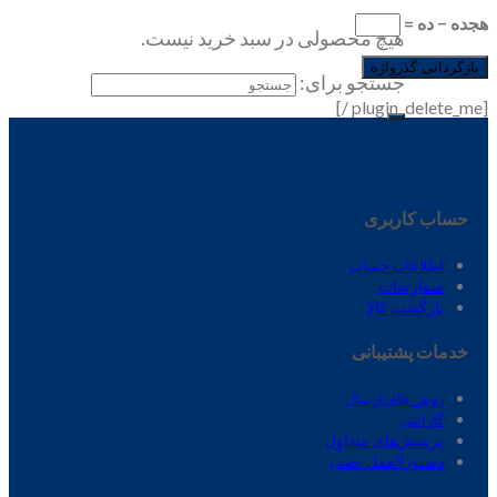
هجده − ده =
هیچ محصولی در سبد خرید نیست.
بازگردانی گذرواژه
جستجو برای:
[plugin_delete_me /]
حساب کاربری
اطلاعات حساب
سفارشات
بازگشت کالا
خدمات پشتیبانی
روش های ارسال
گارانتی
پرسش‌های متداول
دستورالعمل نصب