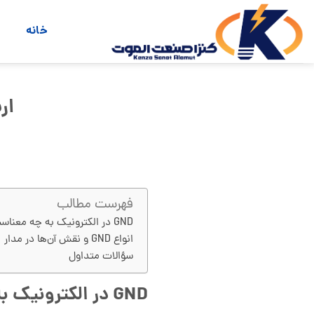
Ski
t
خانه
م
conten
ارت
فهرست مطالب
GND در الکترونیک به چه معناست؟
انواع GND و نقش آن‌ها در مدار
سؤالات متداول
GND در الکترونیک به چه معناست؟