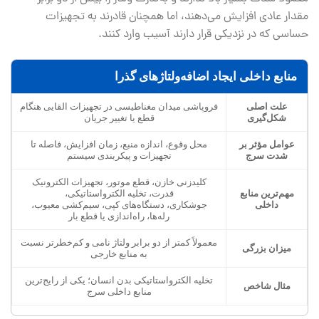
مقدار عادی افزایش می‌دهند، اما همچنان قادرند به تجهیزات
حساسی که در نزدیکی قرار دارند آسیب وارد کنند.
منابع داخلی ایجاد اضافه‌ولتاژهای گذرا
علت اصلی
فروپاشی میدان مغناطیسی در تجهیزات القایی هنگام
شکل‌گیری
قطع یا تغییر جریان
عوامل مؤثر بر
محل وقوع، اندازه منبع، زمان افزایش، فاصله تا
شدت سرج
تجهیزات و پیکربندی سیستم
کلیدزنی خازن، قطع موتور، تجهیزات الکترونیک
مهم‌ترین منابع
قدرت، تخلیه الکترواستاتیکی،
داخلی
جوشکاری، دستگاه‌های کپی، سیم‌کشی معیوب،
رله‌ها، راه‌اندازی یا قطع بار
معمولاً کمتر از دو برابر ولتاژ نامی و کم‌خطرتر نسبت
میزان بزرگی
به منابع خارجی
تخلیه الکترواستاتیکی بدن انسان؛ یکی از رایج‌ترین
مثال شاخص
منابع داخلی سرج