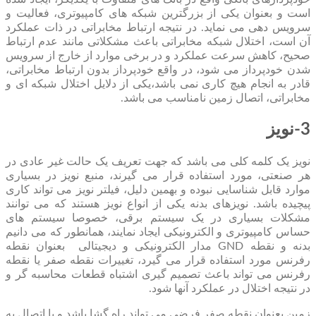
است و بعنوان یکی از بزرگترین شبکه های کامپیوتری، فعالیت و
سرویس دهی می نماید. در نتیجه ارتباط مخابراتی در ذات عملکرد
آن است، اختلال شبکه مخابراتی باعث مشکلاتی مانند عدم ارتباط
صحیح، کاهش سرعت عملکرد و در برخی موارد از خارج از سرویس
شدن خودپرداز می شود، در واقع خودپرداز بدون ارتباط مخابراتی،
قادر به انجام هیچ کاری نمی باشد،یکی از دلایل اختلال شبکه ای و
مخابراتی، اتصال زمین نامناسب می باشد.
3-نویز
نویز یک کلمه کلی می باشد که جهت تعریف یک حالت غیر عادی در
هر صنعتی، مورد استفاده قرار می گیرند، منبع نویز در بسیاری
موارد قابل شناسایی نبوده و بهمین دلیل، فیلتر نویز می تواند کاری
پیچیده باشد. نویزهای بدنه یکی از انواع نویز هستند که می توانند
مشکلات بسیاری در یک سیستم برقی، خصوصا سیستم های
حساس کامپیوتری و الکترونیکی ایجاد نمایند، همانطور که می دانیم
بدنه و نقطه GND مدار الکترونیکی و دیجیتالی بعنوان نقطه
رفرنس مورد استفاده قرار می گیرد، تغییرات نقطه صفر یا نقطه
رفرنس می تواند باعث تصمیم گیری اشتباه قطعات محاسبه گر و
در نتیجه اختلال در عملکرد آنها شود.
زمین بعنوان نقطه صفر فرضی می تواند راه گشا باشد و با اتصال به