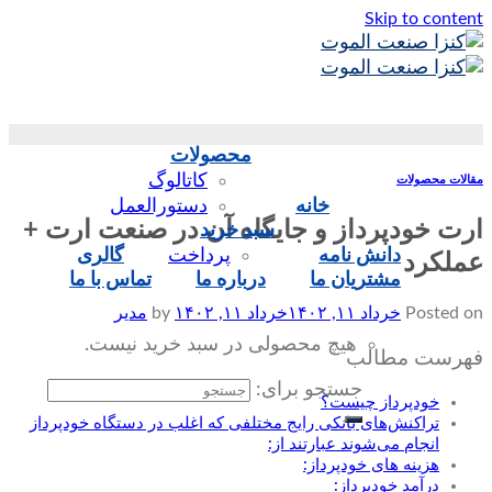
Skip to content
محصولات
کاتالوگ
مقالات محصولات
خانه
دستورالعمل
ارت خودپرداز و جایگاه آن در صنعت ارت +
سبد خرید
دانش نامه
پرداخت
گالری
عملکرد
مشتریان ما
درباره ما
تماس‌ با‌ ما
Posted on
خرداد ۱۱, ۱۴۰۲
خرداد ۱۱, ۱۴۰۲
by
مدیر
هیچ محصولی در سبد خرید نیست.
فهرست مطالب
جستجو برای:
خودپرداز چیست؟
تراکنش‌های بانکی رایج مختلفی که اغلب در دستگاه خودپرداز
انجام می‌شوند عبارتند از:
هزینه های خودپرداز:
درآمد خودپرداز: