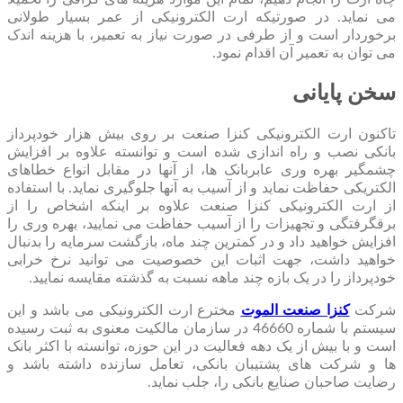
می نماید. در صورتیکه ارت الکترونیکی از عمر بسیار طولانی
برخوردار است و از طرفی در صورت نیاز به تعمیر، با هزینه اندک
می توان به تعمیر آن اقدام نمود.
سخن پایانی
تاکنون ارت الکترونیکی کنزا صنعت بر روی بیش هزار خودپرداز
بانکی نصب و راه اندازی شده است و توانسته علاوه بر افزایش
چشمگیر بهره وری عابربانک ها، از آنها در مقابل انواع خطاهای
الکتریکی حفاظت نماید و از آسیب به آنها جلوگیری نماید. با استفاده
از ارت الکترونیکی کنزا صنعت علاوه بر اینکه اشخاص را از
برقگرفتگی و تجهیزات را از آسیب حفاظت می نمایید، بهره وری را
افزایش خواهید داد و در کمترین چند ماه، بازگشت سرمایه را بدنبال
خواهید داشت، جهت اثبات این خصوصیت می توانید نرخ خرابی
خودپرداز را در یک بازه چند ماهه نسبت به گذشته مقایسه نمایید.
شرکت
کنزا صنعت الموت
مخترع ارت الکترونیکی می باشد و این
سیستم با شماره 46660 در سازمان مالکیت معنوی به ثبت رسیده
است و با بیش از یک دهه فعالیت در این حوزه، توانسته با اکثر بانک
ها و شرکت های پشتیبان بانکی، تعامل سازنده داشته باشد و
رضایت صاحبان صنایع بانکی را، جلب نماید.