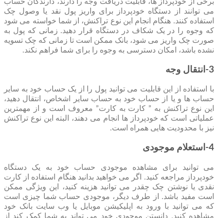
برخی از خودپرداز ها، قابلیت دریافت وجه را دارند، دارندگان حساب
می توانند از دستگاه خودپرداز برای واریز پول نقد یا وصول چک
استفاده کنند. هنگام انجام این نوع تراکنش، از شما خواسته می شود
که وجوه را در یک شکاف در دستگاه قرار دهید. زمانی که پول به
صورت چک واریز می شود، بانک ممکن است تا زمانی که چک تسویه
نشده باشد، امکان دسترسی به وجوه را برای شما فراهم نکند.
3-انتقال وجه
با استفاده از این قابلیت می توانید پول را از یک حساب خود به سایر
حساب ها و یا از حساب خود به حساب سایر اشخاص، انتقال دهید،
این نوع تراکنش به ” کارت به کارت” معروف است و از مهمترین
عملیاتی است که خودپرداز ها انجام می دهند، البته این نوع تراکنش
نیز با محدودیت هایی همراه است.
4-استعلام موجودی
می توانید برای مشاهده موجودی حساب خود به یک دستگاه
خودپرداز مراجعه کنید. اگر می خواهید بدانید هنگام استفاده از کارت
نقدی یا نوشتن چک چقدر می توانید هزینه کنید، این ویژگی ممکن
است مفید باشد. از طرف دیگر، موجودی حساب شما چیزی است
که می توانید با ورود به اپلیکیشن موبایل یا وب سایت بانک خود
مشاهده کنید. دانستن موجودی خود می تواند به شما کمک کند از