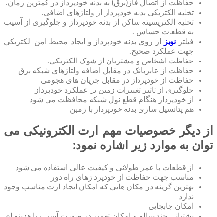
حفاظت از اتصال فاز(برق) به بدنه خودپرداز در کمترین زمان.
تخلیه الکتریکی بدنه خودپرداز از ولتاژهای اضافی.
تخلیه الکتریسیته ساکن از بدنه خودپرداز و جلوگیری از آسیب
به قطعات حساس .
فیلتر
نویز
از روی بدنه خودپرداز و ایجاد محیط امن الکتریکی
جهت عملکرد صحیح.
حفاظت اشخاص و مشتریان از شوک الکتریکی.
حفاظت از عابربانک در مقابل اضافه ولتاژهای شبکه برق
حفاظت از خودپرداز در مقابل جریان های هجومی
جلوگیری از تاثیر تغییرات زمین بر عملکرد خودپرداز
از خودپرداز هنگام قطع نول شبکه محافظت می شود
هم پتانسیل سازی بدنه خودپرداز با زمین
از دیگر خصوصیات مهم ارت الکترونیکی می
توان به موارد زیر اشاره نمود:
از قطعات با عمر طولانی و کیفیت عالی استفاده می شود
مناسب جهت حفاظت از خودپردازهای راه دور
بهترین گزینه در مکان هایی که امکان ایجاد ارت مناسب وجود
ندارد
امکان جابجایی
پشتبانی چند ساله و امکان تعمیر در صورت آسیب با هزینه ای