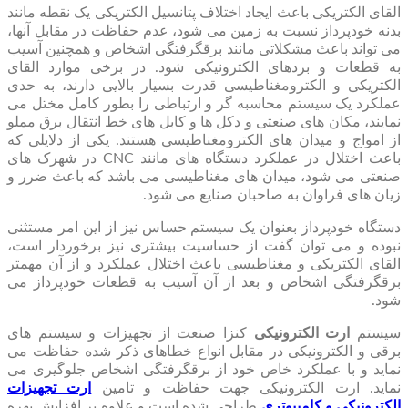
القای الکتریکی باعث ایجاد اختلاف پتانسیل الکتریکی یک نقطه مانند
بدنه خودپرداز نسبت به زمین می شود، عدم حفاظت در مقابل آنها،
می تواند باعث مشکلاتی مانند برقگرفتگی اشخاص و همچنین آسیب
به قطعات و بردهای الکترونیکی شود. در برخی موارد القای
الکتریکی و الکترومغناطیسی قدرت بسیار بالایی دارند، به حدی
عملکرد یک سیستم محاسبه گر و ارتباطی را بطور کامل مختل می
نمایند، مکان های صنعتی و دکل ها و کابل های خط انتقال برق مملو
از امواج و میدان های الکترومغناطیسی هستند. یکی از دلایلی که
باعث اختلال در عملکرد دستگاه های مانند CNC در شهرک های
صنعتی می شود، میدان های مغناطیسی می باشد که باعث ضرر و
زیان های فراوان به صاحبان صنایع می شود.
دستگاه خودپرداز بعنوان یک سیستم حساس نیز از این امر مستثنی
نبوده و می توان گفت از حساسیت بیشتری نیز برخوردار است،
القای الکتریکی و مغناطیسی باعث اختلال عملکرد و از آن مهمتر
برقگرفتگی اشخاص و بعد از آن آسیب به قطعات خودپرداز می
شود.
سیستم
ارت
الکترونیکی
کنزا صنعت از تجهیزات و سیستم های
برقی و الکترونیکی در مقابل انواع خطاهای ذکر شده حفاظت می
نماید و با عملکرد خاص خود از برقگرفتگی اشخاص جلوگیری می
نماید. ارت الکترونیکی جهت حفاظت و تامین
ارت تجهیزات
الکترونیکی و کامپیوتری
طراحی شده است و علاوه بر افزایش بهره