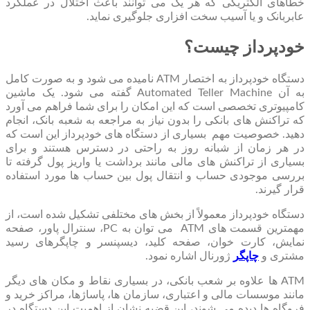
خطاهای الکتریکی که هر یک می توانند باعث اختلال در عملکرد
عابربانک و یا آسیب سخت افزاری جلوگیری نماید.
خودپرداز چیست؟
دستگاه خودپرداز به اختصار ATM نامیده می شود و به صورت کامل
به آن Automated Teller Machine گفته می شود. یک ماشین
کامپیوتری تخصصی است که این امکان را برای شما فراهم می آورد
که تراکنش های بانکی را بدون نیاز به مراجعه به شعبه بانک، انجام
دهید. خصوصیت مهم بسیاری از دستگاه های خودپرداز این است که
در هر زمان از شبانه روز به راحتی در دسترس هستند و برای
بسیاری از تراکنش های مالی مانند برداشت یا واریز پول گرفته تا
بررسی موجودی حساب و انتقال پول بین حساب ها مورد استفاده
قرار گیرند.
دستگاه خودپرداز معمولاً از بخش های مختلفی تشکیل شده است، از
مهمترین قسمت های ATM می توان به PC، سنترال پاور، صفحه
نمایش، کارت خوان، صفحه کلید، دیسپنسر و چاپگرهای رسید
مشتری و
چاپگر
ژورنال اشاره نمود.
ATM ها علاوه بر شعب بانکی، در بسیاری نقاط و مکان های دیگر
مانند موسسات مالی و اعتباری، سازمان ها، پاساژها، مراکز خرید و
فروگاه ها دیده می شوند، این قضیه نشان از اهمیت این دستگاه در