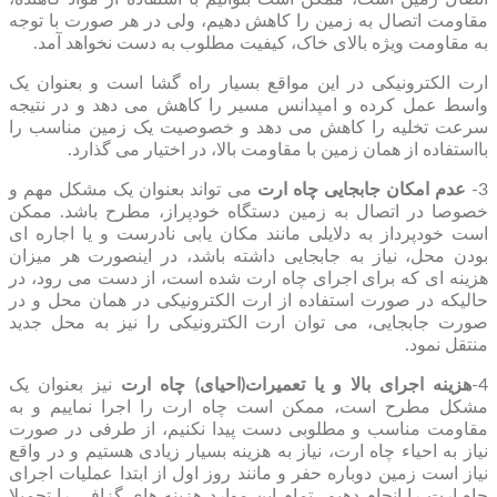
مقاومت اتصال به زمین را کاهش دهیم، ولی در هر صورت با توجه
به مقاومت ویژه بالای خاک، کیفیت مطلوب به دست نخواهد آمد.
ارت الکترونیکی در این مواقع بسیار راه گشا است و بعنوان یک
واسط عمل کرده و امپدانس مسیر را کاهش می دهد و در نتیجه
سرعت تخلیه را کاهش می دهد و خصوصیت یک زمین مناسب را
بااستفاده از همان زمین با مقاومت بالا، در اختیار می گذارد.
3-
عدم امکان جابجایی چاه ارت
می تواند بعنوان یک مشکل مهم و
خصوصا در اتصال به زمین دستگاه خودپراز، مطرح باشد. ممکن
است خودپرداز به دلایلی مانند مکان یابی نادرست و یا اجاره ای
بودن محل، نیاز به جابجایی داشته باشد، در اینصورت هر میزان
هزینه ای که برای اجرای چاه ارت شده است، از دست می رود، در
حالیکه در صورت استفاده از ارت الکترونیکی در همان محل و در
صورت جابجایی، می توان ارت الکترونیکی را نیز به محل جدید
منتقل نمود.
4-
هزینه اجرای بالا و یا تعمیرات(احیای) چاه ارت
نیز بعنوان یک
مشکل مطرح است، ممکن است چاه ارت را اجرا نماییم و به
مقاومت مناسب و مطلوبی دست پیدا نکنیم، از طرفی در صورت
نیاز به احیاء چاه ارت، نیاز به هزینه بسیار زیادی هستیم و در واقع
نیاز است زمین دوباره حفر و مانند روز اول از ابتدا عملیات اجرای
چاه ارت را انجام دهیم، تمام این موارد هزینه های گزافی را تحمیلا