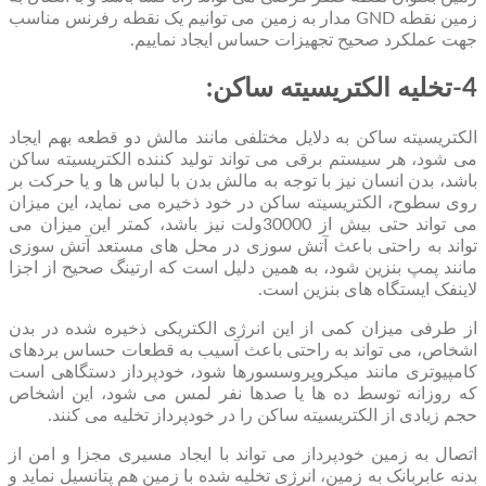
زمین نقطه GND مدار به زمین می توانیم یک نقطه رفرنس مناسب
جهت عملکرد صحیح تجهیزات حساس ایجاد نماییم.
4-تخلیه الکتریسیته ساکن:
الکتریسیته ساکن به دلایل مختلفی مانند مالش دو قطعه بهم ایجاد
می شود، هر سیستم برقی می تواند تولید کننده الکتریسیته ساکن
باشد، بدن انسان نیز با توجه به مالش بدن با لباس ها و یا حرکت بر
روی سطوح، الکتریسیته ساکن در خود ذخیره می نماید، این میزان
می تواند حتی بیش از 30000ولت نیز باشد، کمتر این میزان می
تواند به راحتی باعث آتش سوزی در محل های مستعد آتش سوزی
مانند پمپ بنزین شود، به همین دلیل است که ارتینگ صحیح از اجزا
لاینفک ایستگاه های بنزین است.
از طرفی میزان کمی از این انرژی الکتریکی ذخیره شده در بدن
اشخاص، می تواند به راحتی باعث آسیب به قطعات حساس بردهای
کامپیوتری مانند میکروپروسسورها شود، خودپرداز دستگاهی است
که روزانه توسط ده ها یا صدها نفر لمس می شود، این اشخاص
حجم زیادی از الکتریسیته ساکن را در خودپرداز تخلیه می کنند.
اتصال به زمین خودپرداز می تواند با ایجاد مسیری مجزا و امن از
بدنه عابربانک به زمین، انرژی تخلیه شده با زمین هم پتانسیل نماید و