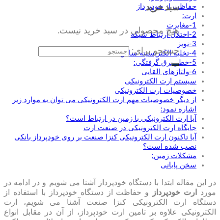
حفاظت از خودپرداز
سبد خرید
ارت:
1-مغایرت
هیچ محصولی در سبد خرید نیست.
2-اختلال ارتباط شبکه
3-نویز
جستجو برای:
4-تخلیه الکتریسیته ساکن:
5-خطر برق گرفتگی:
6-ولتاژهای القایی
سیستم ارت الکترونیکی
خصوصیات ارت الکترونیکی
از دیگر خصوصیات مهم ارت الکترونیکی می توان به موارد زیر
اشاره نمود:
آیا ارت الکترونیکی با زمین در ارتباط است؟
جایگاه ارت الکترونیکی در صنعت ارت
آیا تاکنون ارت الکترونیکی کنزا صنعت بر روی خودپرداز بانکی
نصب شده است؟
مشکلات زمین:
سخن پایانی
در این مقاله ابتدا با دستگاه خودپرداز آشنا می شویم و در ادامه در
مورد
ارت خودپرداز
و حفاظت از دستگاه خودپرداز با استفاده از
دستگاه ارت الکترونیکی کنزا صنعت آشنا می شویم، ارت
الکترونیکی علاوه بر تامین ارت خودپرداز، از آن در مقابل انواع