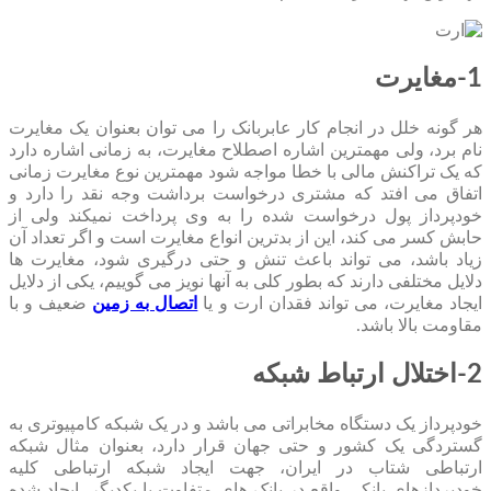
1-مغایرت
هر گونه خلل در انجام کار عابربانک را می توان بعنوان یک مغایرت
نام برد، ولی مهمترین اشاره اصطلاح مغایرت، به زمانی اشاره دارد
که یک تراکنش مالی با خطا مواجه شود مهمترین نوع مغایرت زمانی
اتفاق می افتد که مشتری درخواست برداشت وجه نقد را دارد و
خودپرداز پول درخواست شده را به وی پرداخت نمیکند ولی از
حابش کسر می کند، این از بدترین انواع مغایرت است و اگر تعداد آن
زیاد باشد، می تواند باعث تنش و حتی درگیری شود، مغایرت ها
دلایل مختلفی دارند که بطور کلی به آنها نویز می گوییم، یکی از دلایل
ایجاد مغایرت، می تواند فقدان ارت و یا
اتصال به زمین
ضعیف و با
مقاومت بالا باشد.
2-اختلال ارتباط شبکه
خودپرداز یک دستگاه مخابراتی می باشد و در یک شبکه کامپیوتری به
گستردگی یک کشور و حتی جهان قرار دارد، بعنوان مثال شبکه
ارتباطی شتاب در ایران، جهت ایجاد شبکه ارتباطی کلیه
خودپردازهای بانکی واقع در بانک های متفاوت با یکدیگر، ایجاد شده