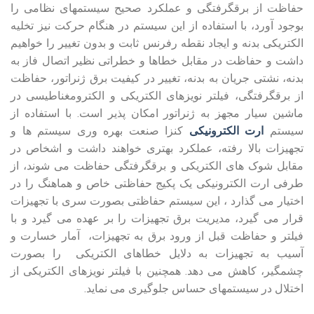
حفاظت از برقگرفتگی و عملکرد صحیح سیستمهای نظامی را
بوجود آورد، با استفاده از این سیستم در هنگام حرکت نیز تخلیه
الکتریکی بدنه و ایجاد نقطه رفرنس ثابت و بدون تغییر را خواهیم
داشت و حفاظت در مقابل خطاها و خطراتی نظیر اتصال فاز به
بدنه، نشتی جریان به بدنه، تغییر در کیفیت برق ژنراتور، حفاظت
از برقگرفتگی، فیلتر نویزهای الکتریکی و الکترومغناطیسی در
ماشین سیار مجهز به ژنراتور امکان پذیر است. با استفاده از
سیستم
ارت الکترونیکی
کنزا صنعت بهره وری سیستم ها و
تجهیزات بالا رفته، عملکرد بهتری خواهند داشت و اشخاص در
مقابل شوک های الکتریکی و برقگرفتگی حفاظت می شوند، از
طرفی ارت الکترونیکی یک پکیج حفاظتی خاص و هماهنگ را در
اختیار می گذارد ، این سیستم حفاظتی بصورت سری با تجهیزات
قرار می گیرد، مدیریت برق تجهیزات را بر عهده می گیرد و با
فیلتر و حفاظت قبل از ورود برق به تجهیزات، آمار خسارت و
آسیب به تجهیزات به دلایل خطاهای الکتریکی را بصورت
چشمگیر، کاهش می دهد. همچنین با فیلتر نویزهای الکتریکی از
اختلال در سیستمهای حساس جلوگیری می نماید.