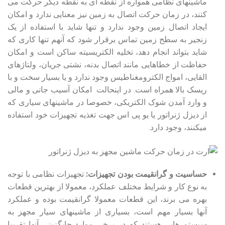
ماشین‏های نظامی همواره از نقطه‏ ای به نقطه دیگر حرکت می‏
کنند، در زمان حرکت اتصال به زمین نیز معنایی ندارد و امکان
ایجاد اتصال زمین وجود ندارد و تنها شاید با استفاده از یک
زنجیر به سطح زمین تماس برقرار شود که آنهم تنها کاری که
شاید بتواند انجام دهد، تخلیه الکتریسیته ساکن است و امکان
حفاظت از خطاهایی مانند اتصال بدنه، نشتی جریان، ولتاژهای
القایی، امواج الکترومغناطیس وجود ندارد و یا بسیار سخت و با
ریسک بالا همراه است. در اینحالت امکان آسیب جانی و مالی
و وارد آمدن شوک الکتریکی، خصوصا در ماشینهای سیاری که
از دیزل ژنراتور یا یو پی اس جهت تغذیه تجهیزات خود استفاده
می‏کنند، وجود دارد.
حساسیت و گرانقیمت بودن تجهیزات:
تجهیزات نظامی با توجه
به نوع کار و شرایط مختلف عملکرد، معمولا از بهترین قطعات
بهره می‏ برند، این قطعات معمولا گرانقیمت بوده و عملکرد
آنها بسیار مهم است، بسیاری از ماشین‏های سیار مجهز به
سیستم‏ هایی هستند که در برخی موارد جایگزینی آنها تقریبا