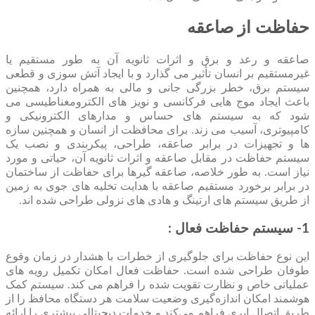
حفاظت از صاعقه
صاعقه و رعد و برق و اثرات ثانویه آن به طور مستقیم یا
غیرمستقیم بر انسان تأثیر می گذارد و با ایجاد آتش سوزی و قطعی
سیستم برق، خطر بزرگی جانی و مالی به همراه دارد، همچنین
باعث ایجاد موج هایی فرکانسی و نویز های الکترومغناطیسی می
شود که به سیستم های حساس و مدارهای الکترونیکی و
کامپیوتری، آسیب می زند. برای محافظت از انسان و همچنین سازه
ها و تجهیزات در برابر صاعقه، طراحی، پیکربندی و نصب یک
سیستم حفاظت در مقابل صاعقه و اثرات ثانویه آن، حیاتی و مورد
نیاز است. به طور خلاصه، صاعقه گیرها برای حفاظت از ساختمان
در برابر برخورد مستقیم صاعقه با هدایت تخلیه های جوی به زمین
از طریق سیستم های ارتینگ و هادی های نزولی طراحی شده اند.
1- سیستم حفاظت فعال :
این نوع حفاظت برای جلوگیری از خطرات با هشدار در زمان وقوع
طوفان طراحی شده است. حفاظت فعال امکان تکمیل رویه های
عملیاتی خاص و نظارت تقویت شده را فراهم می کند. سیستم کمک
هوشمند امکان اندازه‌گیری وضعیت سلامت هر دستگاه محافظ را از
طریق اتصال ابری فراهم می‌کند و خدمات دیجیتالی بیشتری را ارائه