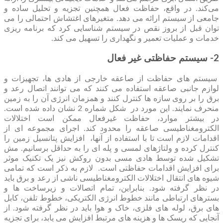
می‌کند. در واقع، حفاظت فعال همچنین تجزیه و تحلیل ساده و
جامعی از سیستم ارائه می دهد. متغیرهای اغتشاش احتمالی را می
توان قبل از بروز نقص در سیستم شناسایی کرد که برنامه ریزی
خدمات و عملیات تعمیر و نگهداری را تسهیل می کند.
2- سیستم حفاظتی غیر فعال
سیستم های حفاظت از صاعقه خارجی از هادی ها، تجهیزات و
لوازم جانبی صاعقه استفاده می کنند که می توانند اتصال رعد و
برق را بر روی سازه ها کنترل کنند و همزمان انرژی آن را به زمین
منحرف نمایند. این مورد در شکل شماره 2 نشان داده شده است.
در بیشتر موارد، حفاظت غیرفعال ممکن است اختلالات
الکترومغناطیسی صاعقه را محدود کند. اجرای مجموعه ای از
اقدامات لازم است تا با استفاده از آنها، افزایش پتانسیل زمین را
کنترل کرده و ولتاژهای لمسی و پله ای را به حداقل برسانیم. مش
تشکیل شده توسط هادی مسی بدون روکش نیز یک تکنیک موثر
برای افزایش اقدامات حفاظتی است. لازم به ذکر است که تمامی
شیوه های انتقال اختلالات الکترومغناطیسی ناشی از رعد و برق باید
در نظر گرفته شود. بنابراین، تمام اتصالات و زیرساخت ها و
بسترهای ارتباطی مانند خطوط انرژی الکتریکی، خطوط تلفن، کابل
های برق، لوله های فلزی، خاک و هوا باید در نظر گرفته شود. از
آنجایی که ریسک ها و هزینه های مرتبط افزایش می یابد، برای تجزیه