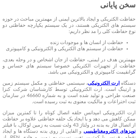
سخن پایانی
حفاظت الکتریکی و ایجاد بالاترین ایمنی از مهمترین مباحث در حوزه
سیستم های الکتریکی هستند، در یک سیستم یکپارچه حفاظتی دو
نوع حفاظت کلی را مد نظر داریم:
حفاظت از انسان ها و موجودات زنده
حفاظت از سیستم های الکتریکی و الکترونیکی و کامپیوتری
مهمترین هدف در ایمنی، حفاظت از جان اشخاص و در وحله بعدی،
حفاظت از تجهیزات الکتریکی خصوصا سیستم های حساس و
گرانقیمت کامپیوتری و الکترونیکی می باشد.
دستگاه
ارت الکترونیکی
،
سیستمی حفاظتی و مکمل سیستم زمین
و ارتینگ است. ارت الکترونیکی توسط کارشناسان شرکت کنزا
صنعت طراحی و تولید شده است و به شماره 46660 در سازمان
ثبت اختراعات و مالکیت معنوی به ثبت رسیده است.
ارت الکترونیکی امپدانس حلقه اتصال کوتاه را تا کمترین میزان
ممکن کاهش می دهد و با ایجاد یک حلقه حفاظتی علاوه بر حفاظت
از اتصال فاز به بدنه در ولتاژ 43 ولت نسبت به زمین لوکال، با فیلتر
نویزهای الکترومغناطیسی
و القایی از روی بدنه دستگاه ها و ایجاد
نقطه رفرنس با کمترین تغییر نسبت به زمین و هادی PEN، از