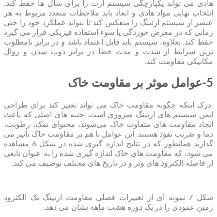
هادی می تواند یکپارچگی سیستم ارت را برای سال ها حفظ کند.
انتخاب نهایی مواد هادی و ابعاد باید ملاحظات متعدد مربوط به هر
عنصر از سیستم ارتینگ را منعکس کند تا بتواند عملکرد خود را حتی
زمانی که در معرض خوردگی یا سوء استفاده فیزیکی قرار می گیرد
حفظ کند. بعلاوه، سیستم باید قابل اعتماد باشد و در برابر نامطلوب
ترین شرایط از شدت و مدت خطا در برابر ذوب شدن و زوال
مکانیکی مقاومت کند.
5-عوامل موثر بر مقاومت خاک
درک اینکه چگونه مقاومت خاک می تواند تغییر کند برای طراحی
ایمن سیستم های ارتینگ ضروری است. جنبه ‌های اصلی که باعث
ایجاد مقاومت ‌های متفاوت خاک می‌شوند، محتوای نمک، رطوبت،
دما و ضریب نفوذ هستند. این عوامل با هم بر مقاومت خاک تأثیر می
گذارند همانطور که در نتایج اندازه گیری شده در شکل 6 مشاهده
می شود، که مقاومت های خاک اندازه گیری شده را به عنوان تابعی
از فاصله الکترود های ونر و در تاریخ های مختلف توصیف می کند.
شکل 7 نمونه ای از تغییرات فصلی مقاومت ارتینگ یک الکترود
زمین عمودی را در یک دوره هشت ماهه نشان می دهد.