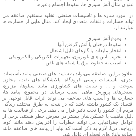
عنوان مثال آتش سوزی ها، سقوط اجسام و غیره.
در مورد سازه ها و تاسیسات صنعتی، تخلیه مستقیم صاعقه می
تواند خسارات و تلفات متعددی ایجاد کند. مثال هایی از خسارت ها
عبارتند از:
وقوع آتش سوزی
سقوط درختان یا آتش گرفتن آنها
انفجار مایعات یا گازهای قابل اشتعال
تخریب آنتن های تلویزیون، تجهیزات الکتریکی و الکترونیکی
آسیب به خطوط برق یا شبکه های تلفن
علاوه بر این، صاعقه می‌تواند به سایت‌ های صنعتی مانند تأسیسات
بندری، تأسیسات زمینی فرودگاه، پالایشگاه‌ های نفت، مخازن
سوخت و … و سایت ‌های کشاورزی مانند سیلوها، مزارع،
استخرهای پرورش ماهی آسیب برساند. در مجموع، پیامد ها،
خسارت ها و آسیب های صاعقه می تواند اثرات قابل توجهی بر
اقتصاد یک کشور داشته باشد که در نتیجه به طرق مختلف زندگی
مردم آن کشور را تحت تاثیر قرار می دهد. برخی از فعالیت ها به
دلیل ماهیت یا عملکردشان بیشتر در معرض خطر هستند. برخی از
عوامل جغرافیایی می توانند خطرات را افزایش دهند مانند کوه،
دریاچه، دریا. لازم به ذکر است که نباید از پیامد های صاعقه مانند
اضافه ولتاژ های لحظه ای غافل شد.