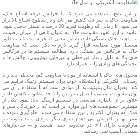
از این نتایج مشاهده می شود که با افزایش درجه اشباع خاک،
مقاومت خاک به سرعت کاهش می یابد و در سطوح اشباع بالا تراز
می شود، تا زمانی که رطوبت تقریباً 20 درصد یا بیشتر حاصل شود.
علاوه بر این، تغییر مقاومت خاک به عنوان تابعی از میزان رطوبت
به ماهیت خاک بستگی دارد، به این معنی که هر سایت باید به طور
مستقل مورد مطالعه قرار گیرد. لازم به ذکر است که مقاومت
خاک به فرکانس نیز بستگی دارد. مطالعه سیستم‌ ها در فرکانس‌
های بالا به دلیل رفتار غیرخطی و غیرقابل پیش‌بینی، چالش‌ ها و
پیچیدگی‌ های زیادی را به همراه دارد.
محلول های خاک با استفاده از مواد با مقاومت کم، محیطی پایدار با
رسانایی الکتریکی و استحکام خوب برای سیستم ارتینگ فراهم می
کند ، بعنوان مثال بنتونیت یک از موادی است که با استفاده از آن می
توان مقاومت سیستم اتصال به زمین را تا حد مطلوب کاهش داد و
علاوه بر آن پایداری مناسبی در سیستم ارتینگ ایجاد نمود، یکی از
مهمترین خصوصیت های این موارد این است که از خورندگی مس و
فولاد که بعنوان الکترود زمین استفاده می شوند، جلوگیری نموده و
عمر آنها را افزایش می دهداز سوی دیگر موادی مانند بنتونیت و
مارکونیت دارای pH در محدوده خنثی هستند و به ساختارهای
سیمانی آسیب نمی رسانند.