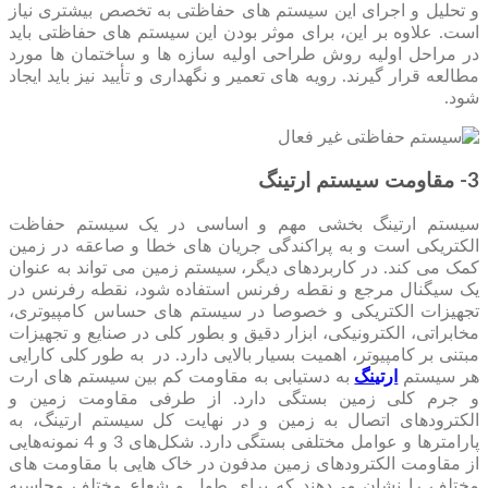
و تحلیل و اجرای این سیستم های حفاظتی به تخصص بیشتری نیاز
است. علاوه بر این، برای موثر بودن این سیستم های حفاظتی باید
در مراحل اولیه روش طراحی اولیه سازه ها و ساختمان ها مورد
مطالعه قرار گیرند. رویه های تعمیر و نگهداری و تأیید نیز باید ایجاد
شود.
3- مقاومت سیستم ارتینگ
سیستم ارتینگ بخشی مهم و اساسی در یک سیستم حفاظت
الکتریکی است و به پراکندگی جریان های خطا و صاعقه در زمین
کمک می کند. در کاربردهای دیگر، سیستم زمین می تواند به عنوان
یک سیگنال مرجع و نقطه رفرنس استفاده شود، نقطه رفرنس در
تجهیزات الکتریکی و خصوصا در سیستم های حساس کامپیوتری،
مخابراتی، الکترونیکی، ابزار دقیق و بطور کلی در صنایع و تجهیزات
مبتنی بر کامپیوتر، اهمیت بسیار بالایی دارد. در به طور کلی کارایی
هر سیستم
ارتینگ
به دستیابی به مقاومت کم بین سیستم های ارت
و جرم کلی زمین بستگی دارد. از طرفی مقاومت زمین و
الکترودهای اتصال به زمین و در نهایت کل سیستم ارتینگ، به
پارامترها و عوامل مختلفی بستگی دارد. شکل‌های 3 و 4 نمونه‌هایی
از مقاومت الکترودهای زمین مدفون در خاک‌ هایی با مقاومت ‌های
مختلف را نشان می‌دهند که برای طول و شعاع مختلف محاسبه