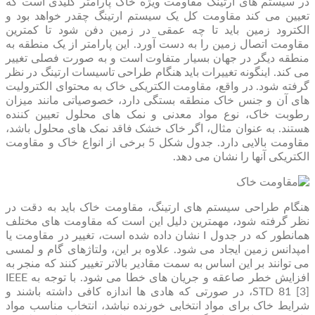
در سیستم های ارتینگ مقاومت ویژه خاک پارامتر کلیدی است که
تعیین می کند مقاومت کل یک سیستم ارتینگ چقدر خواهد بود و
الکترود زمین باید تا چه عمقی در زمین دفن شود تا کمترین
مقاومت اتصال زمین را به دست آورد. این پارامتر از یک منطقه به
منطقه دیگر در جهان بسیار متفاوت است و به صورت فصلی تغییر
می کند. اینگونه تغییرات باید هنگام طراحی تاسیسات ارتینگ در نظر
گرفته شود. در واقع، مقاومت الکتریکی خاک به محتوای الکترولیت
های آن و جنس خاک منطقه بستگی دارد، خصوصیاتی مانند میزان
رطوبت خاک، نوع مواد معدنی و نمک های محلول تعیین کننده
هستند. به عنوان مثال، اگر خاک خشک فاقد نمک های محلول باشد،
مقاومت بالایی دارد. جدول شکل 5 برخی از انواع خاک و مقاومت
الکتریکی آنها را نشان می دهد.
هنگام طراحی سیستم های ارتینگ، مقاومت خاک باید به دقت در
نظر گرفته شود، مهمترین دلیل این است که مقاومت های مختلف
همانطور که در جدول I نشان داده شده است، تغییر در مقاومت یا
امپدانس زمین ایجاد می شود. علاوه بر این، ولتاژهای گام و لمسی
می توانند بر این اساس به سمت مقادیر بالاتر تغییر کنند که منجر به
افزایش خطر صاعقه و جریان های خطا می شود. با توجه به IEEE
STD 81 [3]، در صورتی که هادی ها اندازه کافی داشته باشند و
شرایط خاک برای مواد انتخابی خورنده نباشد، انتخاب مناسب مواد