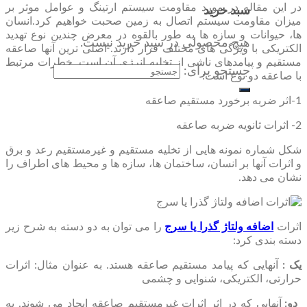
در این مقاله در مورد مقاومت سیستم ارتینگ و عوامل موثر بر
سبد خرید
میزان مقاومت سیستم اتصال به زمین صحبت خواهیم کرد.انسان
ها، حیوانات و سازه ها به طور بالقوه در معرض چندین نوع تهدید
هیچ محصولی در سبد خرید نیست.
الکتریکی با ویژگی های مختلف قرار دارند. اصلی ترین آنها صاعقه
مستقیم و پیامدهای ناشی از تخلیه انرژی آن است. خطرات مرتبط
جستجو برای:
با صاعقه دو نوع است:
1-اثر ضربه برخورد مستقیم صاعقه
2- اثرات ثانویه ضربه صاعقه
شکل شماره نمونه هایی از تخلیه مستقیم و غیرمستقیم رعد و برق
و اثرات آنها بر انسان، ساختمان ها، سازه ها و محیط های اطراف را
نشان می دهد.
اثرات
اضافه ولتاژ گذرا یا سرج
را می توان به دو دسته به شرح زیر
دسته بندی کرد:
یک :
آنهایی که پیامد مستقیم صاعقه هستد. به عنوان مثال: اثرات
حرارتی، الکتریکی، شنوایی و چشمی
دو:
آنهایی که در اثر اثرات غیرمستقیم صاعقه ایجاد می شوند. به