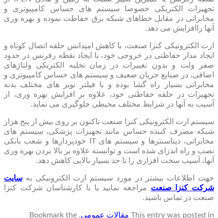
تجهیزات الکتریکی خصوصا سیستم های حساس کامپیوتری و
مخابراتی در مقابل خطاهای شبکه برق حفاظت نموده و بهره وری
آنها راافزایش می دهد.
ارت الکترونیکی کنزا صنعت، با کاهش امپدانس حلقه اتصال کوتاه و
ایجاد مدار حفاظتی در خروجی خود، با ایجاد نقطه رفرنس در حدود
صفر ولت و بدون تغییرات در زمان تخلیه الکتریکی ولتاژهای
اضافی، در صنایع جریان ضعیف و سیستم های حساس کامپیوتری و
مخابراتی بسیار راه گشا بوده و با فیلتر نویز های مختلف بدنه
تجهیزات در حلقه حفاظتی خود، علاوه بر افزایش بهره وری، از
آسیب به آنها در شرایط مختلف محیطی جلوگیری می نماید.
سیستم ارت الکترونیکی کنزا صنعت تاکنون بر روی بیش از پنج هزار
شبکه مصرف کننده حساس مانند تجهیزات پزشکی، سیستم های
مخابراتی، دیتاسنترها و سیستم های IT خودپردازها و شعب بانکی
نصب و راه اندزای شده است و توانسته علاوه بر بالا بردن بهره وری
آنها، آسیب سخت افزاری را تا حد بسیار بالایی کاهش دهد.
جهت اطلاعات بیشتر در مورد سیستم ارت الکترونیکی به
سایت
شرکت کنزا صنعت
مراجعه نمایید یا با کارشناسان شرکت کنزا
صنعت در تماس باشید.
This entry was posted in
مقالات عمومی
. Bookmark the