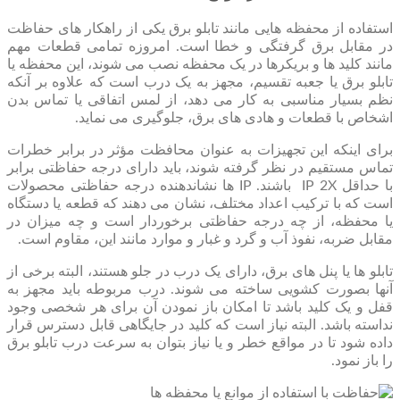
استفاده از محفظه هایی مانند تابلو برق یکی از راهکار های حفاظت
در مقابل برق گرفتگی و خطا است. امروزه تمامی قطعات مهم
مانند کلید ها و بریکرها در یک محفظه نصب می شوند، این محفظه یا
تابلو برق یا جعبه تقسیم، مجهز به یک درب است که علاوه بر آنکه
نظم بسیار مناسبی به کار می دهد، از لمس اتفاقی یا تماس بدن
اشخاص با قطعات و هادی های برق، جلوگیری می نماید.
برای اینکه این تجهیزات به عنوان محافظت مؤثر در برابر خطرات
تماس مستقیم در نظر گرفته شوند، باید دارای درجه حفاظتی برابر
با حداقل IP 2X باشند. IP ها نشاندهنده درجه حفاظتی محصولات
است که با ترکیب اعداد مختلف، نشان می دهند که قطعه یا دستگاه
یا محفظه، از چه درجه حفاظتی برخوردار است و چه میزان در
مقابل ضربه، نفوذ آب و گرد و غبار و موارد مانند این، مقاوم است.
تابلو ها یا پنل های برق، دارای یک درب در جلو هستند، البته برخی از
آنها بصورت کشویی ساخته می شوند. درب مربوطه باید مجهز به
قفل و یک کلید باشد تا امکان باز نمودن آن برای هر شخصی وجود
نداسته باشد. البته نیاز است که کلید در جایگاهی قابل دسترس قرار
داده شود تا در مواقع خطر و یا نیاز بتوان به سرعت درب تابلو برق
را باز نمود.