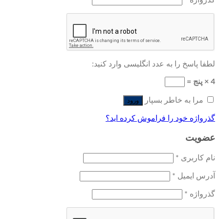
گذرواژه
*
لطفا پاسخ را به عدد انگلیسی وارد کنید:
4 × پنج =
مرا به خاطر بسپار
ورود
گذرواژه خود را فراموش کرده اید؟
عضویت
نام کاربری
*
آدرس ایمیل
*
گذرواژه
*