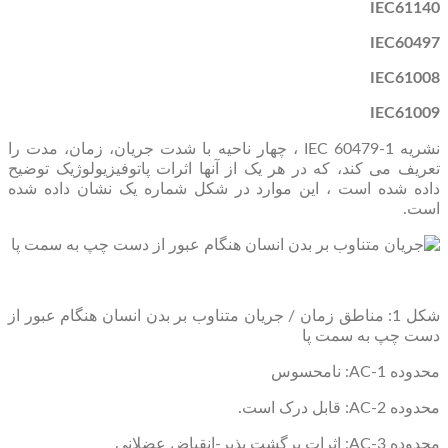
IEC61140
IEC60497
IEC61008
IEC61009
نشریه IEC 60479-1 ، چهار ناحیه با شدت جریان، زمان، مدت را
تعریف می کند، که در هر یک از آنها اثرات پاتوفیزیولوژیک توضیح
داده شده است ، این موارد در شکل شماره یک نشان داده شده
است.
شکل 1: مناطق زمان / جریان متناوب بر بدن انسان هنگام عبور از
دست چپ به سمت پا
محدوده AC-1: نامحسوس
محدوده AC-2: قابل درک است.
محدوده AC-3: اثرات برگشت پذیر-انقباض عضلانی