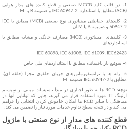
1- در قالب کلید MCCB صنعتی و قطع کننده های مدار هوایی
(ACB) مطابق با استاندارد IEC 60947-2 و ضمیمه B یا M
2- کلیدهای حفاظتی مینیاتوری نوع صنعتی (MCB) مطابق با IEC
60947-2 و ضمیمه B یا M آن
3- کلیدهای مینیاتوری (MCB) مصارف خانگی و مشابه مطابق با
استانداردهای:
IEC 60898, IEC 61008, IEC 61009, IEC62423
4- سوئیچ بار باقیمانده مطابق با استانداردهای ملی خاص
5- رله ها با ترانسفورماتورهای جریان حلقوی مجزا (حلقه ای)،
مطابق با IEC 60947-2 ضمیمه M
توجه:
RCD ها به طور اجباری در مبدأ تاسیسات مبتنی بر سیستم
ارتینگ TT مورد استفاده قرار می گیرند، جایی که توانایی آنها در
هماهنگی با سایر RCD ها امکان خاموش کردن انتخابی را فراهم
می کند و در نتیجه سطح تداوم خدمات مورد نیاز را تضمین می کند.
قطع کننده های مدار از نوع صنعتی با ماژول
RCD یکپارچه یا سازگار