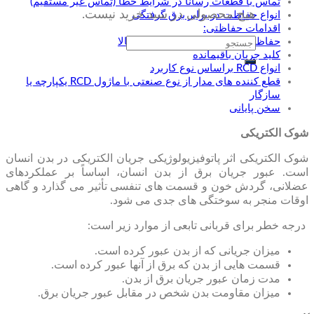
تماس با قطعات رسانا در شرایط خطا (تماس غیر مستقیم)
هیچ محصولی در سبد خرید نیست.
انواع حفاظت در برابر برق گرفتگی
اقدامات حفاظتی:
جستجو
حفاظت اضافی: RCD با حساسیت بالا
کلید جریان باقیمانده
برای:
انواع RCD براساس نوع کاربرد
قطع کننده های مدار از نوع صنعتی با ماژول RCD یکپارچه یا
سازگار
سخن پایانی
شوک الکتریکی
شوک الکتریکی اثر پاتوفیزیولوژیکی جریان الکتریکی در بدن انسان
است. عبور جریان برق از بدن انسان، اساساً بر عملکردهای
عضلانی، گردش خون و قسمت های تنفسی تأثیر می گذارد و گاهی
اوقات منجر به سوختگی های جدی می شود.
درجه خطر برای قربانی تابعی از موارد زیر است:
میزان جریانی که از بدن عبور کرده است.
قسمت هایی از بدن که برق از آنها عبور کرده است.
مدت زمان عبور جریان برق از بدن.
میزان مقاومت بدن شخص در مقابل عبور جریان برق.