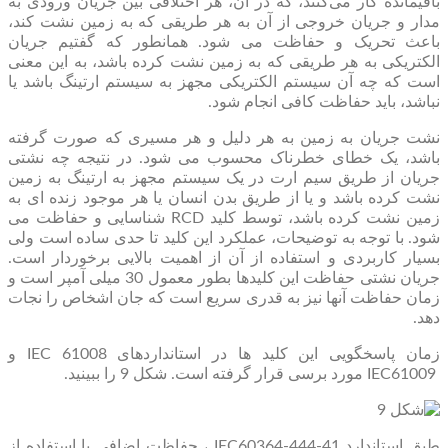
باقیمانده کار می‌کنند، که در آن، هر اختلافی بین جریان ورودی به
مدار و جریان خروجی از آن به هر طریقی که به زمین نشت کند،
باعث تحریک و حفاظت می شود. همانطور که گفتیم جریان
الکتریکی به هر طریقی که به زمین نشت کرده باشد، به این معنی
است که چه آن سیستم الکتریکی مجهز به سیستم ارتینگ باشد یا
نباشد، باید حفاظت کافی انجام شود.
نشت جریان به زمین به هر دلیل و هر مسیری که صورت گرفته
باشد، یک خطای خطرناک محسوب می شود. در نتیجه چه نشتی
جریان از طریق سیم ارت در یک سیستم مجهز به ارتینگ به زمین
نشت کرده باشد و یا از طریق بدن انسان یا هر موجود زنده ای به
زمین نشت کرده باشد، توسط کلید RCD شناسایی و حفاظت می
شود. با توجه به توضیحات، عملکرد این کلید تا حدی ساده است ولی
بسیار کاربردی و استفاده از آن از اهمیت بالایی برخوردار است.
جریان نشتی حفاظت این کلیدها بطور معمول 30 میلی آمپر است و
زمان حفاظت آنها نیز به قدری سریع است که جان اشخاص را نجات
دهد.
زمان پاسخگویی این کلید ها در استانداردهای IEC 61008 و
IEC61009 مورد برسی قرار گرفته است. شکل 9 را ببینید.
طبق استاندارد IEC60364-444-41 ، حفاظت اضافی با استفاده از