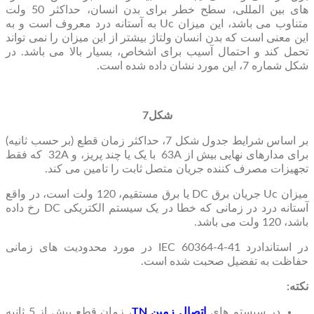
های بین المللی، سطح خطر برای بدن انسان، حداکثر 50 ولت
متناوب می باشد، این میزان Uc به آستانه درد معروف است و به
این معنی است که بدن انسان ولتاژ بیشتر از این میزان را نمی تواند
تحمل کند و احتمال آسیب برای اشخاص، بسیار بالا می باشد. در
شکل شماره 7، این مورد نشان داده شده است.
شکل7
بر اساس شرایط جدول شکل 7، حداکثر زمان قطع (بر حسب ثانیه)
برای مدارهای نهایی بیش از 63A با یک یا چند پریز، و 32A که فقط
تجهیزات مصرف کننده جریان متصل ثابت را تامین می کند.
میزان Uc جریان برق DC یا برق مستقیم، 120 ولت است، در واقع
آستانه درد در زمانی که خطا در یک سیستم الکتریکی DC رخ داده
باشد، 120 ولت می باشد.
در استاندادرد IEC 60364-4-41 در مورد محدودیت های زمانی
حفاظت به تفضیل صحبت شده است.
نکته:
در سیستم های
اتصال زمین TN
، زمان قطع بیش از 5 ثانیه