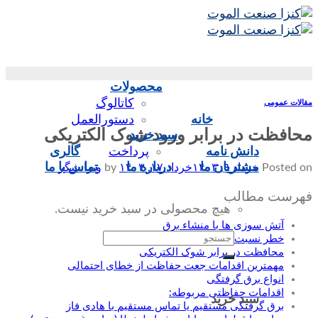
Skip
to
content
محصولات
کاتالوگ
مقالات عمومی
خانه
دستورالعمل
محافظت در برابر ورود شوک الکتریکی
سبد خرید
دانش نامه
پرداخت
گالری
مشتریان ما
درباره ما
تماس‌ با‌ ما
Posted on
خرداد ۹, ۱۴۰۳
خرداد ۱۷, ۱۴۰۳
by
ویرایشگر
فهرست مطالب
هیچ محصولی در سبد خرید نیست.
آتش سوزی ها با منشاء برق
جستجو
خطر نسبت به برق گرفتگی
محافظت در برابر شوک الکتریکی
برای:
مهمترین اقدامات جعت حفاظت از خطای احتمالی
انواع برق گرفتگی
اقدامات حفاظتی مربوطه:
سبد خرید
برق گرفتگی مستقیم یا تماس مستقیم با هادی فاز