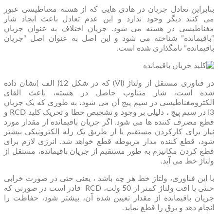
بنابراین تعادل جریان در هادی هایی که از هسته مغناطیسی عبور
می کنند دیگر وجود ندارد و این عدم تعادل باعث ایجاد شار
مغناطیسی در هسته می شود. جریان اختلاف به عنوان جریان
“باقیمانده” شناخته می شود و این اصل به عنوان اصل “جریان
باقیمانده” نامگذاری شده است.
در فناوری مستقل از ولتاژ (VI) که در شکل 12( الف )نشان داده
شده است، شار متناوب حاصل در هسته، باعث القای
الکترومغناطیسی در سیم پیچ آن می شود، به طوری که یک جریان
I3 در سیم پیچ ، دلیلی بر وجود و تشخیص خطا و تحریک کلید RCD و
قطع مصرف کننده ها می شود. اگر جریان باقیمانده از مقدار مورد
نیاز برای کارکردن مستقیم یا از طریق یک رله الکترونیکی بیشتر
شود، قطع کننده مدار مربوطه قطع خواهد شد. انرژی لازم برای
قطع کردن مکانیزم به طور مستقیم از جریان باقیمانده، مستقل از
ولتاژ خط می آید.
با این فناوری، ولتاژ خط هر چه باشد ، یعنی حتی در صورت خرابی
خنثی یا افت ولتاژ کمتر از 50 ولت، RCD قادر است در صورتی که
جریان باقیمانده از مقدار تعیین شده آن، بیشتر شود، حفاظت را
انجام دهد و برق را قطع نماید.