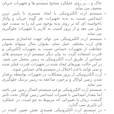
خاک و … بر روی عملکرد صحیح سیستم ها و تجهیزات جریان
ضعیف می‏ نماید.
سیستم ارت الکترونیکی با ایجاد مسیری با پایین ترین
امپدانس نسبت به بدنه تجهیزات، هر گونه جریان و ولتاژ
ناخواسته ‏ای که بر روی بدنه بوجود می‏ آید را به سمت خود
میل می ‏دهد و از بروز آسیب به کاربر یا تجهیزات جلوگیری
می ‏نماید.
سیستم ارت الکترونیکی می‏ تواند جهت جداسازی سیستم‏
های ارت‏ مختلف عمل نماید، بعنوان مثال می‏تواند بعنوان
حفاظت از تجهیزات حساس نسبت به تجهیزات الکتریکی و
قدرت استفاده گردد. به بیان دیگر سیستم ارت سیستم های
حساس از طریق ارت الکترونیکی به زمین متصل می شود.
در این حالت نویزهای ایجاد شده در تجهیزات قدرت فیلتر شده
و نمی توانند باعث اختلال در سیستم های حساس شوند.
ارت الکترونیکی از بروز مشکلات در تجهیزات بواسطه برقدار
شدن زمین لوکال و برخورد صاعقه به زمین نزدیک جلوگیری
می ‏نماید.
سیستم ارت الکترونیکی نوعی سیستم اتصال زمین می باشد
اما مقدار امپدانس یا تغییرات امپدانس زمین لوکال تحت تاثیر
گذشت زمان یا تغییراتی که مربوط به جو است، در عملکرد
آن تاثیری نمی گذارد.
در سیستم ارت الکترونیکی همبندی نقش تعیین کننده در