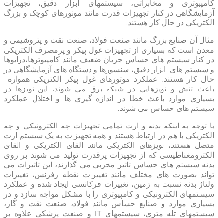
کامپیوتری و مخابراتی، سیستمهای ابزار دقیق، تجهیزات
آزمایشگاهی در کنار تجهیزات قدرت مانند موتورهای کوچک و بزرگ
الکتریکی در حال کار هستند.
مثال آن صنایع بزرگ مانند صنعت فولاد، صنعت نقت و پتروشیمی و
معدن است که بسیاری از تجهیزات غول پیکر و پرمصرف الکتریکی
در کنار سیستم های حساس جریان ضعیف مانند کامپیوترها،درایوها
و سیستم های ابزار دقیق، سنسورها و دستگاه های آزمایشگاهی در
حال کار هستند، عملکرد موتورهای غول پیکر الکتریکی همواره
باعث تنش و نویزهایی در شبکه برق می شوند، این نویزها در
بسیاری موارد باعث خطا در اندازه گیری ها و اختلال عملکرد
سیستم های حساس می شوند.
با توجه به اینکه بدنه و ارت تمامی تجهیزات چه الکترونیکی و چه
الکتریکی با هم در ارتباط هستند و همه تجهیزات به یک سیستم ارت
متصل هستند، نویزهای الکتریکی مانند القای الکتریکی و القای
الکترومغناطیسی که از تجهیزات پرقدرت تولید می شوند بر روی
بدنه سیستم های حساس تاثیر مخربی می گذارند، این تاثیرات می
تواند بصورت های مختلف مانند تغییرات نقطه رفرنس، تغییرات
ولتاژ بدنه نسبت به زمین، تغییرات فرکانسی ایجاد شده و عملکرد
سیستمهای الکترونیکی و کامپیوتری را با مشکل مواجه سازد و در
بسیاری موارد و صنایع حساس مانند فولاد، صنعت نقت و گاز،
سیستمهای تله متری، سیستمهای IT و صنعت پزشکی علاوه بر