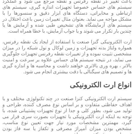
باعث تغییر در نقطه رفرنس و نقطه مرجع می شود و عملکرد
سیستم های حساس خصوصا تجهیزات اندازه گیری، سیستم های
ارتباطی و مخابراتی، دستگاه های ابزار دقیق و سنسورها را با
مشکل مواجه می نماید. بعنوان مثال تغییرات زمین باعث اختلال در
سیستم های آزمایشگاه های تشخیص طبی شده و آزمایش ها یا
چندین بار تکرار می شوند و یا جواب آزمایش، با خطا همراه است.
ارت الکترونیکی گنزا صنعت با استفاده از ایجاد یک نقطه رفرنس،
همواره ولتاژ بدنه تجهیزات و زمین لوکال و نول شبکه را در میزان
مشخصی تثبیت نموده و از تغییرات نقطه رفرنس تجهیزات جلوگیری
می نماید، در نتیجه سیستم های حساس علاوه بر سرعت و امنیت
بالاتر ، بهره وری بالاتری خواهند داشت و محاسبه ها و اندازه گیری
ها و تصمیم های سیگنالی با دقت بیشتری انجام می شود.
انواع ارت الکترونیکی
سیستم ارت الکترونیکی کنزا صنعت در چند تکنولوژی مختلف و با
اهداف حفاظتی متفاوت و بر اساس نوع مصرف کننده، طراحی و
تولید می شود، بطور کلی و جدا از نوع تجهیزات پشتیبانی شده، با
توجه به اینکه ارت الکترونیکی با تجهیزات بصورت سری قرار می
گیرد، مهمترین مشخصات مورد نیاز جهت تعیین نوع مناسب،
مشخص بودن میزان آمپراژ مصرفی و تکفاز یا سه فاز بودن