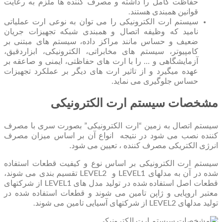
حفاظت کامل را داشته و مصرف کننده ها ملزم به رعایت
قوانین همبندی هستند.
سیستم ارت الکترونیکی را می‏ توان به نوعی ارت عملیاتی
نامید که وظیفه اتصال و همبندی شبکه تجهیزات جریان
ضعیف و حساس مانند مراکز داده، سیستم های مبتنی بر
کامپیوتر، سیستم های مخابراتی، الکترونیکی، ابزاردقیق،
آزمایشگاهی و … را با ارت‏ های حفاظتی، ایمنی و صاعقه‏ بر
عهده می‏گیرد و از تاثیر ارت های دیگر بر عملکرد تجهیزات
حساس جلوگیری می نماید.
مشخصات سیستم ارت الکترونیکی
سیستم اتصال به زمین “ارت الکترونیکی” بصورت سری با مصرف
کننده نصب می ‏شود در نتیجه انواع آن بر اساس میزان مصرف
انرژی الکتریکی مصرف کننده ، تعیین می ‏شود.
سیستم ارت الکترونیکی بر اساس نوع و کیفیت قطعات استفاده
شده در آن به مدل‏های LEVEL1 و LEVEL2 تقسیم بندی می شوند،
قطعات اصل استفاده شده در تولید مدل ‏های LEVEL1 از شرکتهای
معتبر اروپایی و ژاپن تامین می ‏شوند و قطعات استفاده شده در
تولید مدل‏های LEVEL2 از شرکتهای آسیایی تامین می‏ شوند.