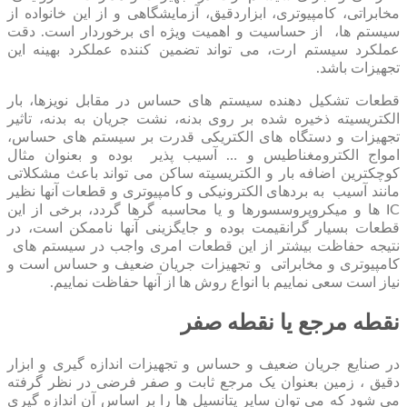
مخابراتی، کامپیوتری، ابزاردقیق، آزمایشگاهی و از این خانواده از
سیستم ها، از حساسیت و اهمیت ویژه ای برخوردار است. دقت
عملکرد سیستم ارت، می تواند تضمین کننده عملکرد بهینه این
تجهیزات باشد.
قطعات تشکیل دهنده سیستم ‏های حساس در مقابل نویزها، بار
الکتریسیته ذخیره شده بر روی بدنه، نشت جریان به بدنه، تاثیر
تجهیزات و دستگاه های الکتریکی قدرت بر سیستم ‏های حساس،
امواج الکترومغناطیس و … آسیب پذیر بوده و بعنوان مثال
کوچکترین اضافه بار و الکتریسیته ساکن می ‏تواند باعث مشکلاتی
مانند آسیب به بردهای الکترونیکی و کامپیوتری و قطعات آنها نظیر
IC ها و میکروپروسسورها و یا محاسبه گرها گردد، برخی از این
قطعات بسیار گرانقیمت بوده و جایگزینی آنها ناممکن است، در
نتیجه حفاظت بیشتر از این قطعات امری واجب در سیستم های
کامپیوتری و مخابراتی و تجهیزات جریان ضعیف و حساس است و
نیاز است سعی نماییم با انواع روش ها از آنها حفاظت نماییم.
نقطه مرجع یا نقطه صفر
در صنایع جریان ضعیف و حساس و تجهیزات اندازه ‏گیری و ابزار
دقیق ، زمین بعنوان یک مرجع ثابت و صفر فرضی در نظر گرفته
می ‏شود که می توان سایر پتانسیل ‏ها را بر اساس آن اندازه ‏گیری