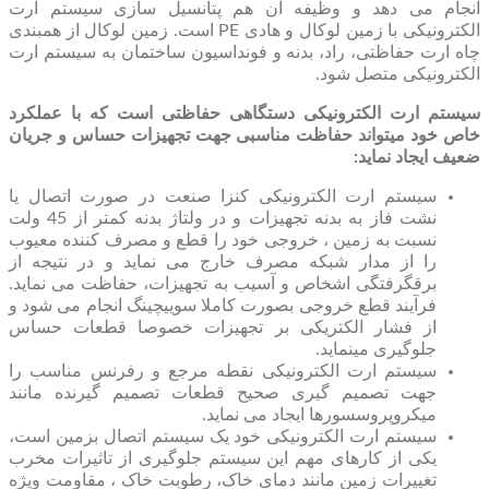
انجام می ‏دهد و وظیفه آن هم پتانسیل سازی سیستم ارت
الکترونیکی با زمین لوکال و هادی PE است. زمین لوکال از همبندی
چاه ارت حفاظتی، راد، بدنه و فونداسیون ساختمان به سیستم ارت
الکترونیکی متصل شود.
سیستم ارت الکترونیکی دستگاهی حفاظتی است که با عملکرد
خاص خود می‏تواند حفاظت مناسبی جهت تجهیزات حساس و جریان
ضعیف ایجاد نماید:
سیستم ارت الکترونیکی کنزا صنعت در صورت اتصال یا
نشت فاز به بدنه تجهیزات و در ولتاژ بدنه کمتر از 45 ولت
نسبت به زمین ، خروجی خود را قطع و مصرف کننده معیوب
را از مدار شبکه مصرف خارج می نماید و در نتیجه از
برقگرفتگی اشخاص و آسیب به تجهیزات، حفاظت می‏ نماید.
فرآیند قطع خروجی بصورت کاملا سوییچینگ انجام می ‏شود و
از فشار الکتریکی بر تجهیزات خصوصا قطعات حساس
جلوگیری می‏نماید.
سیستم ارت الکترونیکی نقطه مرجع و رفرنس مناسب را
جهت تصمیم‏ گیری صحیح‏ قطعات تصمیم‏ گیرنده مانند
میکروپروسسورها ایجاد می نماید.
سیستم ارت الکترونیکی خود یک سیستم اتصال بزمین است،
یکی از کارهای مهم این سیستم جلوگیری از تاثیرات مخرب
تغییرات زمین مانند دمای خاک، رطوبت خاک ، مقاومت ویژه