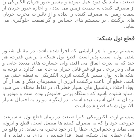
صنعت، مانند یک دیود عمل نموده و مسیر عبور جریان الکتریکی را
از مصرف کننده به سمنت زمین می بندد ، و اجازه عبور جریان از
سمت زمین به مصرف کننده را نداده و از تاثیرات مخرب جریان
های برگشتی بر سیستم های حساس و گرانقیمت جلوگیری می
نماید.
قطع نول شبکه:
سیستم زمین با هر آرایشی که اجرا شده باشد، در مقابل شناور
شدن نول، آسیب پذیر است. قطع نول شبکه یا ترانس قدرت، هر
چند که به ندرت اتفاق می افتد، ولی خسارت های متعدد جانی و
مالی و در برخی مواقع غیر قابل جبران به جای می گذارد. با توجه به
اینکه هادی نول مسیر بازگشت انرژی الکتریکی به نقطه خنثی می
باشد، قطع آن باعث برگشت انرژی از مسیرهای دیگر و بعد از آن
ایجاد اختلاف پتانسیل های بسیار خطرناک در نقاط مختلف می شود
. شاید شنیده باشید که دستگاه برقی خاموش بوده است و موتور یا
برد آن به کلی آسیب دیده است . در اینگونه موارد به احتمال بسیار
بالا، نول شبکه قطع شده است.
سیستم ارت الکترونیکی کنزا صنعت در زمان قطع نول به سرعت
خروجی خود را که به مصرف کننده ها متصل است، قطع و ایزوله
می نماید و حجم انرژی خطا را در خود ذخیره می نماید، در واقع در
زمان خطای نول شبکه، نقش فدا شونده را بازی می نماید و از