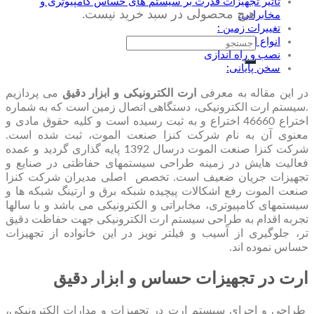
تاثیر تجهیزات قدرت بر سیستم های حساس کامپیوتری و
هیچ محصولی در سبد خرید نیست.
مخابراتی:
تغییرات زمین :
جستجو
انواع ارت الکترونیکی
نصب و راه اندازی
برای:
سخن پایانی:
در این مقاله به معرفی
ارت الکترونیکی و ابزار دقیق
می پردازیم
.سیستم ارت الکترونیکی، دستگاهی اتصال زمین است که به شماره
اختراع 46660 اختراع و به ثبت رسیده است و کلیه حقوق مادی و
معنوی آن به نام شرکت کنزا صنعت الموت، ثبت شده است.
شرکت کنزا صنعت الموت درسال 1392 پایه گذاری گردید و عمده
فعالیت هایش در زمینه طراحی سیستمهای حفاظتی در صنایع و
تجهیزات جریان ضعیف است. تخصص اصلی مدیران شرکت کنزا
صنعت الموت رفع اشکالات پیچیده شبکه برق و ارتینگ شبکه ها و
سیستمهای کامپیوتری، مخابراتی و الکترونیکی می باشد و با سالها
تجربه اقدام به طراحی سیستم ارت الکترونیکی جهت حفاظت دقیق
تر، جلوگیری از آسیب و فیلتر نویز در این خانواده از تجهیزات
حساس نموده اند.
ارت در تجهیزات حساس و ابزار دقیق
طراحی و اجرای سیستم ارت در تجهیزات و مدارات الکترونیکی،