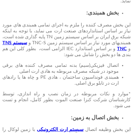
نماید.
بخش همبندی:
این بخش مصرف کننده را ملزم به اجرای تمامی همبندی‏ های مورد
نیاز بر اساس استانداردهای صنعت ارت می ‏نماید، با توجه به اینکه
شبکه برق ایران بر اساس سیستم زمین TN پایه‏ گذاری شده است،
همبندی‏های مورد نیاز بر اساس سیستم زمین TNC-S و
سیستم TNS
و
TNC
و بر اساس استاندارد IEC الزامی است، بطور کلی این هم‏
بندی ها دو بخش را شامل می شود:
اتصال فیزیکی(سیم) بدنه تمامی مصرف کننده‏ های برقی
موجود در شبکه مصرف مربوطه به هادی ارت اصلی
همبندی فونداسیون ساختمان ، هادی PE و چاه ‏ها یا رادهای
ارت در تابلو برق اصلی.
*موارد و نکات مربوطه در زمان نصب و راه اندازی، توسط
کارشناسان شرکت کنزا صنعت الموت بطور کامل، انجام و تست
می ‏شود.
بخش اتصال به زمین:
این بخش وظیفه اتصال
سیستم ارت الکترونیکی
با زمین لوکال را