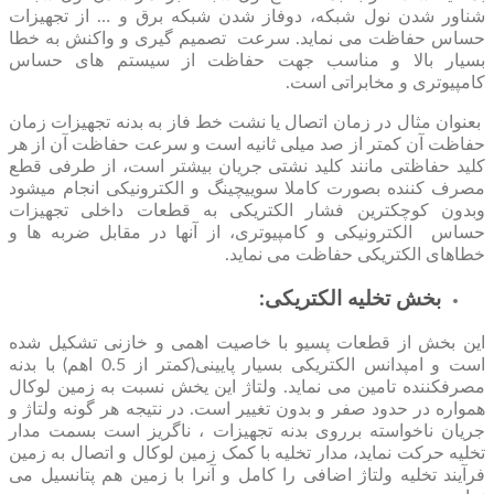
شناور شدن نول شبکه، دوفاز شدن شبکه برق و … از تجهیزات
حساس حفاظت می نماید. سرعت تصمیم گیری و واکنش به خطا
بسیار بالا و مناسب جهت حفاظت از سیستم های حساس
کامپیوتری و مخابراتی است.
بعنوان مثال در زمان اتصال یا نشت خط فاز به بدنه تجهیزات زمان
حفاظت آن کمتر از صد میلی ثانیه است و سرعت حفاظت آن از هر
کلید حفاظتی مانند کلید نشتی جریان بیشتر است، از طرفی قطع
مصرف کننده بصورت کاملا سوییچینگ و الکترونیکی انجام می‏شود
وبدون کوچکترین فشار الکتریکی به قطعات داخلی تجهیزات
حساس ‏ الکترونیکی و کامپیوتری، از آنها در مقابل ضربه ها و
خطاهای الکتریکی حفاظت می نماید.
بخش تخلیه الکتریکی:
این بخش از قطعات پسیو با خاصیت اهمی و خازنی تشکیل شده
است و امپدانس الکتریکی بسیار پایینی(کمتر از 0.5 اهم) با بدنه
مصرف‏کننده تامین می نماید. ولتاژ این یخش نسبت به زمین لوکال
همواره در حدود صفر و بدون تغییر است. در نتیجه هر گونه ولتاژ و
جریان ناخواسته برروی بدنه تجهیزات ، ناگریز است بسمت مدار
تخلیه حرکت نماید، مدار تخلیه با کمک زمین لوکال و اتصال به زمین
فرآیند تخلیه ولتاژ اضافی را کامل و آنرا با زمین هم پتانسیل می