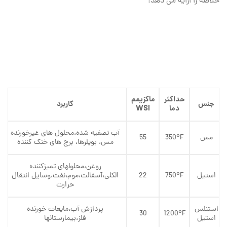
خلاصه را ارایه می دهد:
حداکثر
ماکزیمم
جنس
کاربرد
دما
WSI
آب تصفیه شده،محلول های غیرخورنده
مس
350ºF
55
مس، بویلرها، برج های خنک کننده
روغن،محلولهای تمیزکننده
استیل
750ºF
22
الکلی،آسفالت،موم،نفت،وسایل انتقال
حرارت
استنلس
پردازش آب،مایعات خورنده
30
1200ºF
استیل
فلز،بیمارستانها