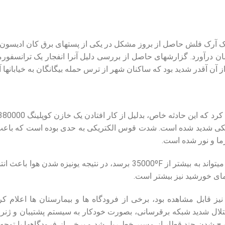
شب 27 دسامبر سال 2018، یک آرک فلش حاصل از بروز مشکل در یکی از پست‏های برق کان 
 درآورد. گزارش‏های حاصل از بررسی دلیل آنرا انفجار یک ترانسفورم
 آقدر شدید بود که ساکنان شهر از ترس حمله بیگانگان به خیابان‏ها آم
ریکی شدید شده است. شدت قوس الکتریکی به حدی بوده است که باع
ما و نور شده است.
در طول آرک فاش درجه حرارت می‏تواند به بیشتر از 35000ºF برسد، در نتیج
مای خورشید نیز بیشتر است.
یز قابل مشاهده بود، برخی از فرودگاه‏ ها و بیمارستان‏ ها اعلام 
ختلال شدید شبکه برقرسانی، بصورت خودکار به سیستم پشتیبان و ژنراتو
ج شدن چند قطار از مسیر خط ریل شد و برخی از فرودگاه‏ها با توجه 