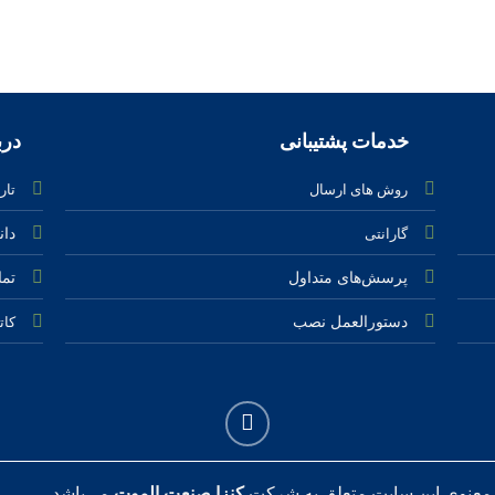
خدمات پشتیبانی
دربار
روش های ارسال
تار
دان
گارانتی
پرسش‌های متداول
تما
دستورالعمل نصب
کات
 معنوی این سایت متعلق به شرکت
کنزا صنعت الموت
می‌باشد.