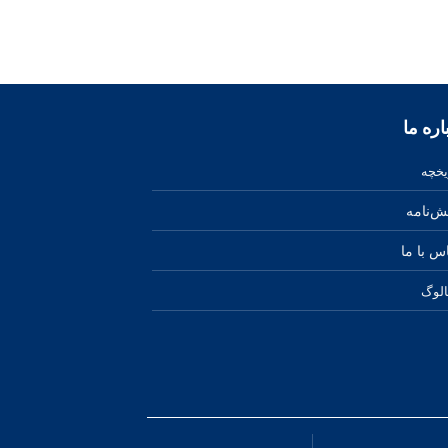
ه ‌ما
یخچه
ش‌نامه
س‌ با‌ ما
الوگ