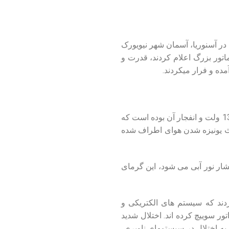
ادیسون در آسنوریا، آسمان شهر نیویورک
اتور بزرگ اعلام کردند، قدرت و
ده و فرار می‏کردند.
کان ادیسون پس از بررسی اعلام کرد که این حادثه خاص، بدلیل از کار افتادن یک خازن کوپلینگ 1380000 ولت و انفجار آن بوده است که
ث یونیزه شدن هوای اطراف شده
ه یونیزه شدن هوا باعث انتشار نور آبی می شود، این گرمای
کردند که سیستم های الکتریکی و
ر سوییچ کرده‏ اند. اختلال شدید
به اختلال در سیستمهای ناوبری،