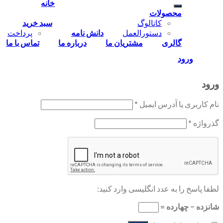
خانه
محصولات
کاتالوگ
سبد خرید
دستورالعمل
دانش نامه
پرداخت
گالری
مشتریان ما
درباره ما
تماس‌ با‌ ما
ورود
ورود
نام کاربری یا آدرس ایمیل
*
گذرواژه
*
لطفا پاسخ را به عدد انگلیسی وارد کنید:
شانزده − چهارده =