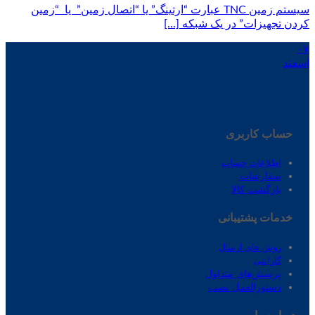
سیستم زمین TNC عبارت “ارتینگ” یا “اتصال زمین” یا “زمین
کردن تجهیزات” در یک شبکه [...]
۰۷
اسفند
حساب کاربری
اطلاعات حساب
سفارشات
بازگشت کالا
خدمات پشتیبانی
روش های ارسال
گارانتی
پرسش‌های متداول
دستورالعمل نصب