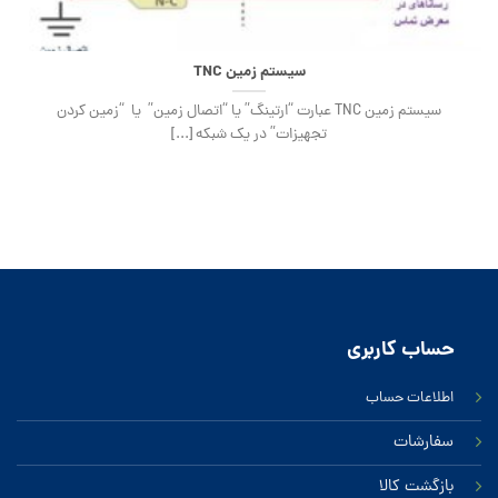
سیستم زمین TNC
سیستم زمین TNC عبارت “ارتینگ” یا “اتصال زمین” یا “زمین کردن
تجهیزات” در یک شبکه [...]
حساب کاربری
اطلاعات حساب
سفارشات
بازگشت کالا