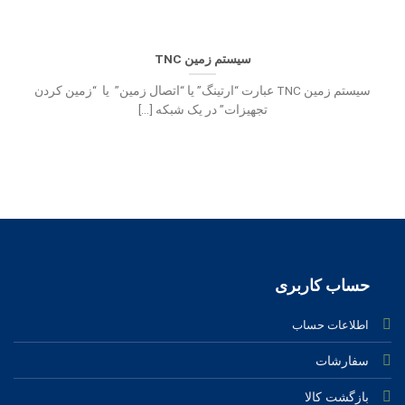
سیستم زمین TNC
سیستم زمین TNC عبارت “ارتینگ” یا “اتصال زمین” یا “زمین کردن
تجهیزات” در یک شبکه [...]
حساب کاربری
اطلاعات حساب
سفارشات
بازگشت کالا