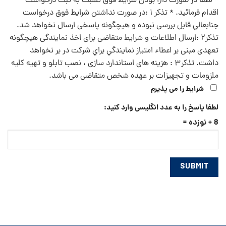
* لطفا ًدر صورت دارا بودن شرایط فوق نسبت به ثبت درخواست
اقدام فرمائید. *
تذکر ۱ :در صورت نداشتن شرايط فوق درخواست
جنابعالي قابل بررسی نبوده و هيچگونه پاسخی ارسال نخواهد شد.
تذكر۲ :ارسال اطلاعات و شرایط متقاضی برای اخذ نمایندگی هيچگونه
تعهدی مبنی بر اعطاء امتياز نمايندگي براي شركت در بر نخواهد
داشت.
تذكر۳ : هزینه های استاندارد سازی ، نصب تابلو و تهيه كليه
ملزومات و تجهیزات بر عهده شخص متقاضی می باشد.
شرایط را می پذیرم
لطفا پاسخ را به عدد انگلیسی وارد کنید:
8 + نوزده =