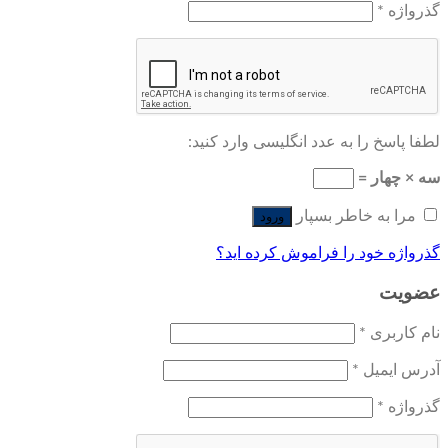
گذرواژه
*
لطفا پاسخ را به عدد انگلیسی وارد کنید:
سه × چهار =
مرا به خاطر بسپار
ورود
گذرواژه خود را فراموش کرده اید؟
عضویت
نام کاربری
*
آدرس ایمیل
*
گذرواژه
*